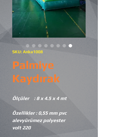
SKU: Anka1008
Palmiye
Kaydırak
Ölçüler : 8 x 4.5 x 4 mt
Özellikler : 0,55 mm pvc
alevyürümez polyester
220 volt